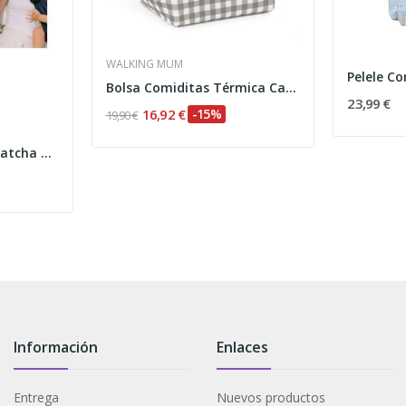
WALKING MUM
Bolsa Comiditas Térmica Caetana Stone
23,99 €
16,92 €
-15%
19,90 €
Up And Down Neko Matcha Portabebés Ligero Bambú
Información
Enlaces
Entrega
Nuevos productos