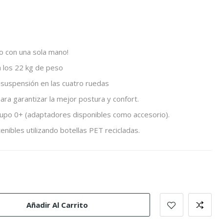
o con una sola mano!
a los 22 kg de peso
on suspensión en las cuatro ruedas
ara garantizar la mejor postura y confort.
rupo 0+ (adaptadores disponibles como accesorio).
nibles utilizando botellas PET recicladas.
ht
Pebble
Grey
Añadir Al Carrito