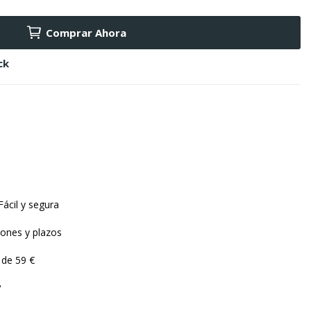
Comprar Ahora
ck
Fácil y segura
iones y plazos
r de 59 €
?