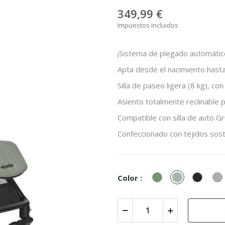
349,99 €
Impuestos incluidos
¡Sistema de plegado automátic
Apta desde el nacimiento hast
Silla de paseo ligera (8 kg), c
Asiento totalmente reclinable p
Compatible con silla de auto G
Confeccionado con tejidos soste
Deep
Agave
Midnig
Color :
Green
Green
Black