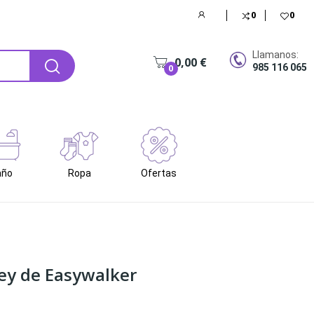
0
0
Llamanos:
0,00 €
985 116 065
0
año
Ropa
Ofertas
key de Easywalker