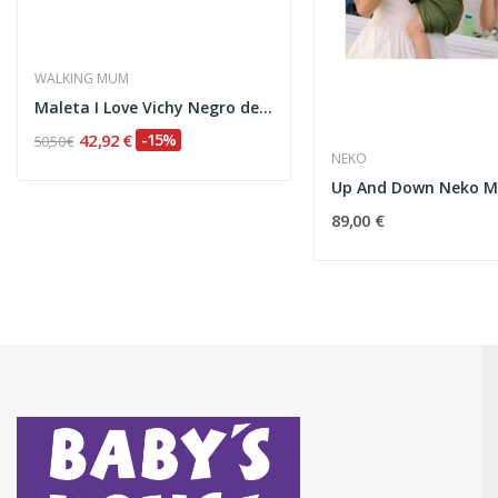
WALKING MUM
Maleta I Love Vichy Negro de Walking Mum
42,92 €
-15%
50,50 €
NEKO
89,00 €