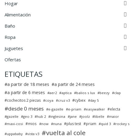

Hogar

Alimentación

Baño

Ropa

Juguetes
Ofertas
ETIQUETAS
a partir de 18 meses
a partir de 24 meses
a partir de 6 meses
aer2
aptica
balios s lux
beezy
clap
cybex
cochecitos 2 piezas
coya
cruz v3
day 5
desde 0 meses
electa
e-gazelle
e-priam
easywalker
gazelle
geo 3
hub 2
inglesina
jane
joolz
libelle
maior
mios
plus test
priam
maxi-cosi
now
nuna
quid 3
rockey s
vuelta al cole
uppababy
vista v3