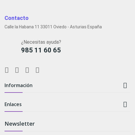
Contacto
Calle la Habana 11 33011 Oviedo - Asturias España
¿Necesitas ayuda?
985 11 60 65

Información

Enlaces
Newsletter