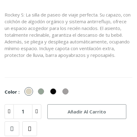
Rockey S: La silla de paseo de viaje perfecta. Su capazo, con
colchón de algodón orgánico y sistema antirreflujo, ofrece
un espacio acogedor para los recién nacidos. El asiento,
totalmente reclinable, garantiza el descanso de tu bebé.
Además, se pliega y despliega automáticamente, ocupando
mínimo espacio. Incluye capota con ventilación extra,
protector de lluvia, barra apoyabrazos y reposapiés.
Bright
Fresh
Pure
Smooth
Color :
Taupe
Green
Black
Grey
Añadir Al Carrito