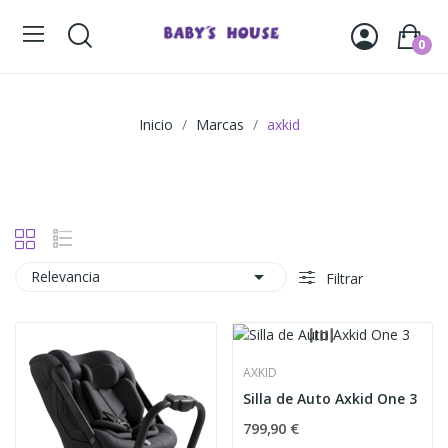
0
Inicio
Marcas
axkid

Relevancia
Filtrar
AXKID
Silla de Auto Axkid One 3
799,90 €