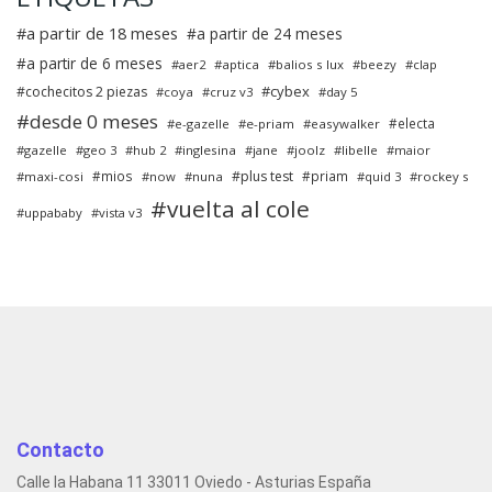
a partir de 18 meses
a partir de 24 meses
a partir de 6 meses
aer2
aptica
balios s lux
beezy
clap
cybex
cochecitos 2 piezas
coya
cruz v3
day 5
desde 0 meses
electa
e-gazelle
e-priam
easywalker
gazelle
geo 3
hub 2
inglesina
jane
joolz
libelle
maior
mios
plus test
priam
maxi-cosi
now
nuna
quid 3
rockey s
vuelta al cole
uppababy
vista v3
Contacto
Calle la Habana 11 33011 Oviedo - Asturias España