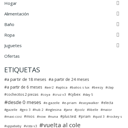

Hogar

Alimentación

Baño

Ropa

Juguetes
Ofertas
ETIQUETAS
a partir de 18 meses
a partir de 24 meses
a partir de 6 meses
aer2
aptica
balios s lux
beezy
clap
cybex
cochecitos 2 piezas
coya
cruz v3
day 5
desde 0 meses
electa
e-gazelle
e-priam
easywalker
gazelle
geo 3
hub 2
inglesina
jane
joolz
libelle
maior
mios
plus test
priam
maxi-cosi
now
nuna
quid 3
rockey s
vuelta al cole
uppababy
vista v3