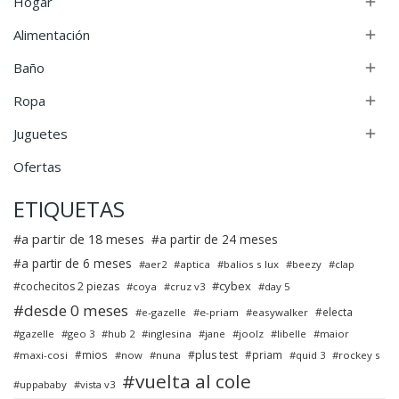
Hogar

Alimentación

Baño

Ropa

Juguetes

Ofertas
ETIQUETAS
a partir de 18 meses
a partir de 24 meses
a partir de 6 meses
aer2
aptica
balios s lux
beezy
clap
cybex
cochecitos 2 piezas
coya
cruz v3
day 5
desde 0 meses
electa
e-gazelle
e-priam
easywalker
gazelle
geo 3
hub 2
inglesina
jane
joolz
libelle
maior
mios
plus test
priam
maxi-cosi
now
nuna
quid 3
rockey s
vuelta al cole
uppababy
vista v3