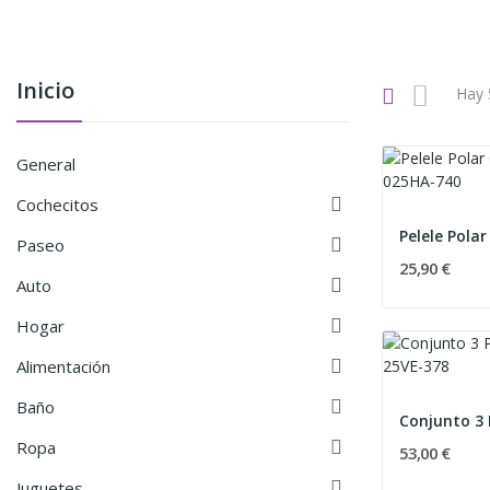
Inicio
Hay 
General

Cochecitos

Paseo
25,90 €

Auto

Hogar

Alimentación

Baño

Ropa
53,00 €

Juguetes