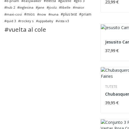
electa
e-priam
easywalker
gazelle
geo 3
23,99 €
hub 2
inglesina
jane
joolz
libelle
maior
mios
plus test
priam
maxi-cosi
now
nuna
quid 3
rockey s
uppababy
vista v3
vuelta al cole
Jesusito Ca
37,99 €
TUTETE
39,95 €