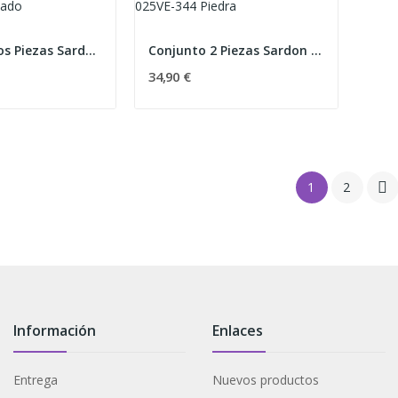
Conjunto Dos Piezas Sardon 025VE-405 Rosado
Conjunto 2 Piezas Sardon 025VE-344 Piedra
34,90 €

1
2
Información
Enlaces
Entrega
Nuevos productos