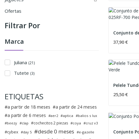
Ofertas
Filtrar Por
Marca
37,90 €
Juliana
(21)
Tutete
(3)
ETIQUETAS
25,50 €
a partir de 18 meses
a partir de 24 meses
a partir de 6 meses
aer2
aptica
balios s lux
cochecitos 2 piezas
beezy
clap
coya
cruz v3
desde 0 meses
Conjunto Po
cybex
day 5
e-gazelle