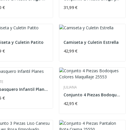
0 €
31,99 €
seta y Culetin Patito
Camiseta y Culetin Estrella
9 €
42,99 €
TE
JULIANA
Chubasquero Infantil Planes
Conjunto 4 Piezas Bodoques Colores Maquillaje...
5 €
42,95 €