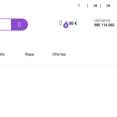
0
0
Llamanos:
0,00 €
985 116 065
0
año
Ropa
Ofertas