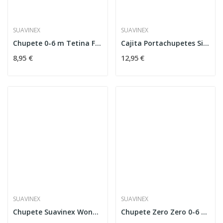
SUAVINEX
SUAVINEX
Chupete 0-6 m Tetina Fisiológica Silicona SX...
Cajita Portachupetes Silicona Azul Suavinex
8,95 €
12,95 €
SUAVINEX
SUAVINEX
Chupete Suavinex Wonder SX Pro de 0 a 6 meses -...
Chupete Zero Zero 0-6 Meses Suavinex