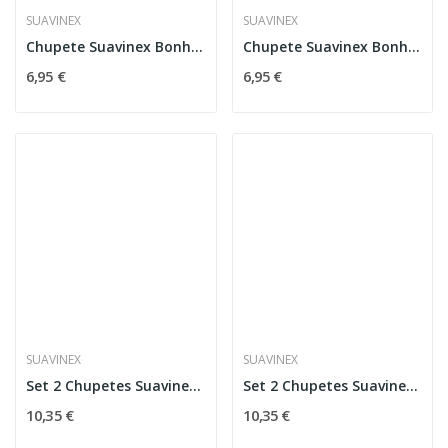
SUAVINEX
SUAVINEX
Chupete Suavinex Bonhomia Silicona 6-18M Buho Rosa
Chupete Suavinex Bonhomia Silicona +18M Buho Rosa
6,95 €
6,95 €
SUAVINEX
SUAVINEX
Set 2 Chupetes Suavinex Día Y Noche 6-18M, Conejo
Set 2 Chupetes Suavinex Día Y Noche 6-18M,...
10,35 €
10,35 €