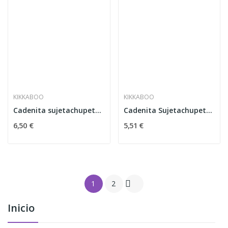
KIKKABOO
KIKKABOO
Cadenita sujetachupetes Buddy Bear
Cadenita Sujetachupetes I Love Mummy
6,50 €
5,51 €

1
2
Inicio