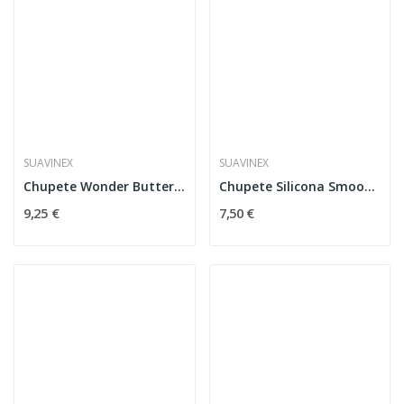
SUAVINEX
SUAVINEX
Chupete Wonder Butterfly 0-6 Meses Suavinex
Chupete Silicona Smoothie Butterfly Rosa 0-6m
9,25 €
7,50 €