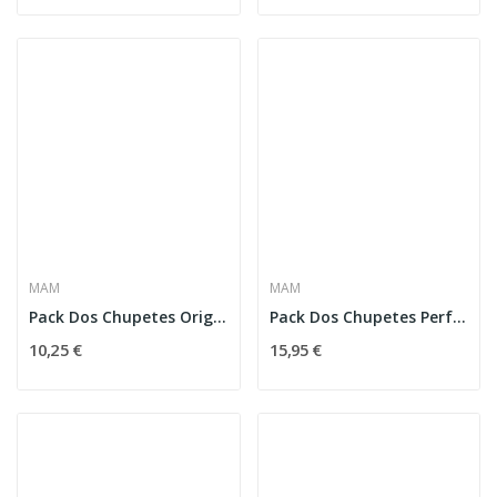
MAM
MAM
Pack Dos Chupetes Original Start 0-2 Meses Mam...
Pack Dos Chupetes Perfect Start 0-2 Meses Mam Rosa
10,25 €
15,95 €