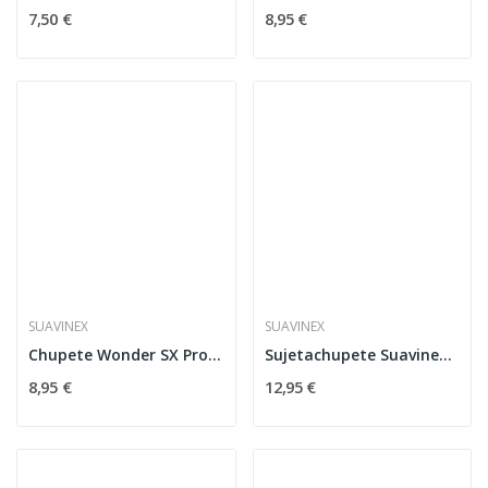
7,50 €
8,95 €
SUAVINEX
SUAVINEX
Chupete Wonder SX Pro Silicona 0-6M Grey Clouds
Sujetachupete Suavinex Soft & Flexible
8,95 €
12,95 €