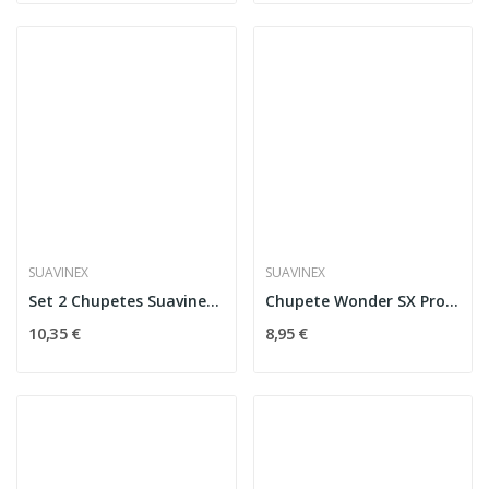
SUAVINEX
SUAVINEX
Set 2 Chupetes Suavinex Día Y Noche 6-18M, León
Chupete Wonder SX Pro Silicona 0-6M Illusion Blue
10,35 €
8,95 €