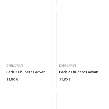
DRBROWN´S
DRBROWN´S
Pack 2 Chupetes Advantage Todosilicona 0-6 Meses
Pack 2 Chupetes Advantage Todosilicona 6-18 Meses
11,80 €
11,80 €