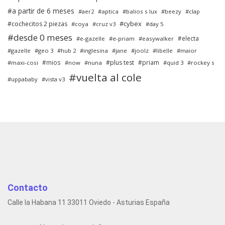
a partir de 6 meses
aer2
aptica
balios s lux
beezy
clap
cybex
cochecitos 2 piezas
coya
cruz v3
day 5
desde 0 meses
electa
e-gazelle
e-priam
easywalker
gazelle
geo 3
hub 2
inglesina
jane
joolz
libelle
maior
mios
plus test
priam
maxi-cosi
now
nuna
quid 3
rockey s
vuelta al cole
uppababy
vista v3
Contacto
Calle la Habana 11 33011 Oviedo - Asturias España