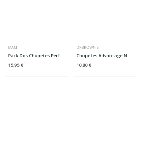
MAM
DRBROWN´S
Pack Dos Chupetes Perfect Start 0-2 Meses Mam Azul
Chupetes Advantage Nocturno 0-6 Meses
15,95 €
10,80 €