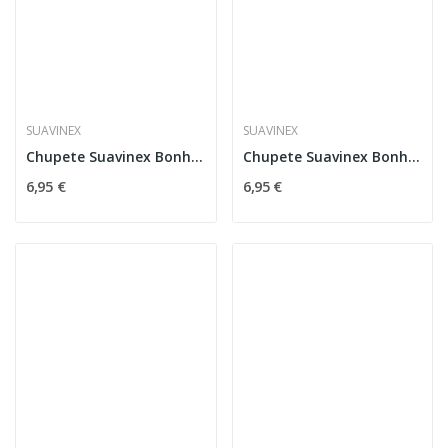
SUAVINEX
SUAVINEX
Chupete Suavinex Bonhomia Silicona 6-18M Buho...
Chupete Suavinex Bonhomia Silicona 6-18M Buho...
6,95 €
6,95 €