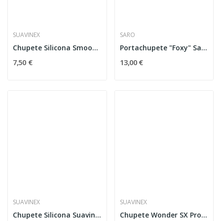
SUAVINEX
SARO
Chupete Silicona Smoothie Butterfly Azul 0-6m
Portachupete "Foxy" Saro
7,50 €
13,00 €
SUAVINEX
SUAVINEX
Chupete Silicona Suavinex 0-6M Smoothie Beige
Chupete Wonder SX Pro Silicona 0-6M Cork