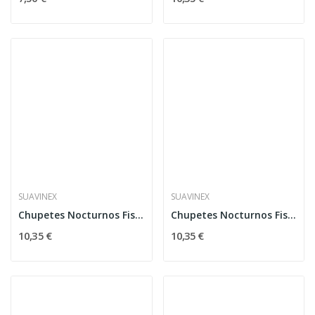
SUAVINEX
SUAVINEX
Chupetes Nocturnos Fisiológico Suavinex SX Pro...
Chupetes Nocturnos Fisiológico Suavinex SX Pro...
10,35 €
10,35 €