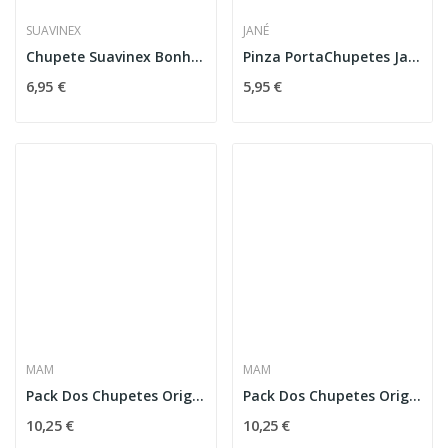
SUAVINEX
JANÉ
Chupete Suavinex Bonhomia Silicona +18m Blanco
Pinza PortaChupetes Jané
6,95 €
5,95 €
MAM
MAM
Pack Dos Chupetes Original Start 0-2 Meses Mam...
Pack Dos Chupetes Original Start 0-2 Meses Mam...
10,25 €
10,25 €