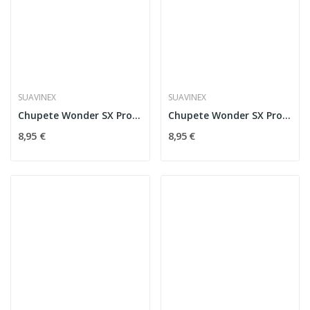
SUAVINEX
SUAVINEX
Chupete Wonder SX Pro Silicona 0-6M Almost Aqua
Chupete Wonder SX Pro Silicona 0-6M Whitecap Gray
8,95 €
8,95 €