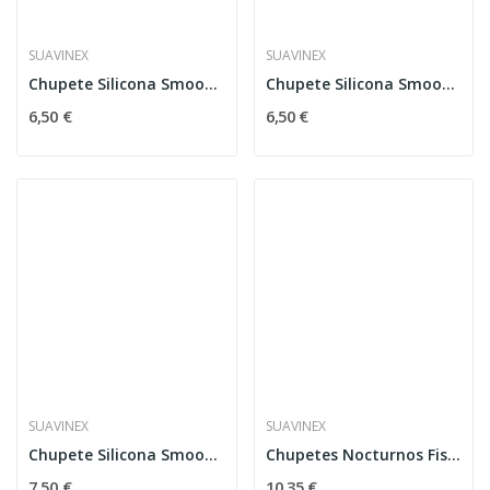
SUAVINEX
SUAVINEX
Chupete Silicona Smoothie Mostaza 6-18m
Chupete Silicona Smoothie Teja 6-18m
6,50 €
6,50 €
SUAVINEX
SUAVINEX
Chupete Silicona Smoothie RoseWater 6-18m
Chupetes Nocturnos Fisiológico Suavinex SX Pro...
7,50 €
10,35 €