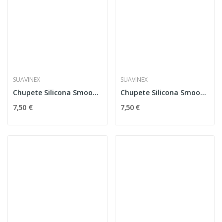
SUAVINEX
SUAVINEX
Chupete Silicona Smoothie Fucsia 0-6 m Suavinex
Chupete Silicona Smoothie Butterfly Beige
7,50 €
7,50 €