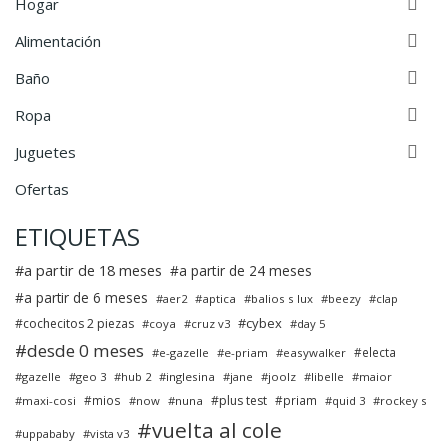

Hogar

Alimentación

Baño

Ropa

Juguetes
Ofertas
ETIQUETAS
a partir de 18 meses
a partir de 24 meses
a partir de 6 meses
aer2
aptica
balios s lux
beezy
clap
cybex
cochecitos 2 piezas
coya
cruz v3
day 5
desde 0 meses
electa
e-gazelle
e-priam
easywalker
gazelle
geo 3
hub 2
inglesina
jane
joolz
libelle
maior
mios
plus test
priam
maxi-cosi
now
nuna
quid 3
rockey s
vuelta al cole
uppababy
vista v3