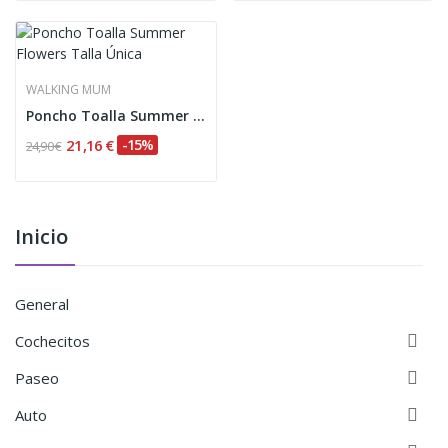
WALKING MUM
Poncho Toalla Summer Flowers Talla Única
21,16 €
-15%
24,90 €
Inicio
General

Cochecitos

Paseo

Auto